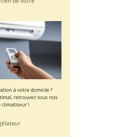
etien de votre
sation à votre domicile ?
imal, retrouvez tous nos
 climatiseur !
gélateur