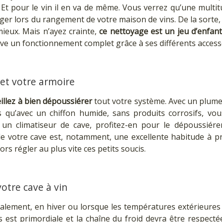
Et pour le vin il en va de même. Vous verrez qu’une multit
iger lors du rangement de votre maison de vins. De la sort
ieux. Mais n’ayez crainte,
ce nettoyage est un jeu d’enfan
uve un fonctionnement complet grâce à ses différents acce
et votre armoire
eillez à bien dépoussiérer
tout votre système. Avec un plum
s qu’avec un chiffon humide, sans produits corrosifs, vo
 un climatiseur de cave, profitez-en pour le dépoussiére
de votre cave est, notamment, une excellente habitude à p
s régler au plus vite ces petits soucis.
otre cave à vin
éalement, en hiver ou lorsque les températures extérieures
s est primordiale et la chaîne du froid devra être respect